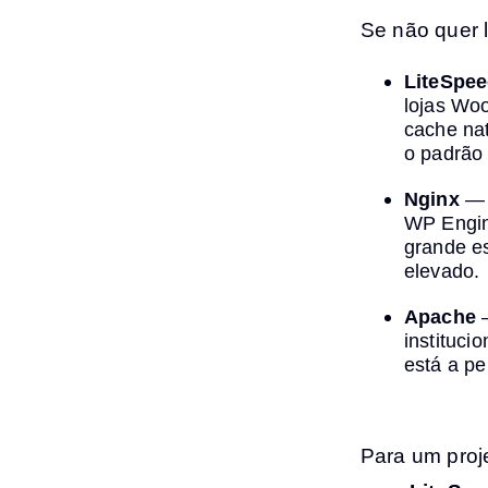
Se não quer l
LiteSpe
lojas Wo
cache nat
o padrão
Nginx
— 
WP Engine
grande e
elevado.
Apache
—
instituci
está a p
Para um proj