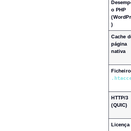
Desemp
o PHP
(WordPr
)
Cache d
página
nativa
Ficheiro
.htacc
HTTP/3
(QUIC)
Licença