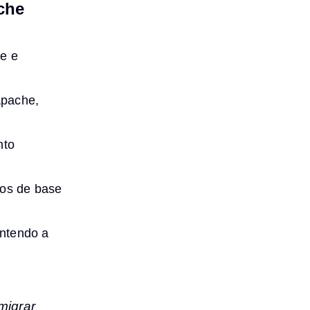
che
he e
Apache,
nto
os de base
ntendo a
migrar