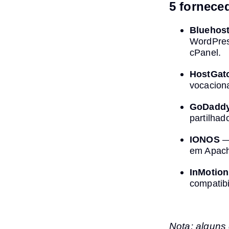
5 fornece
Bluehos
WordPress
cPanel.
HostGat
vocaciona
GoDadd
partilha
IONOS
— 
em Apac
InMotion
compatib
Nota: alguns