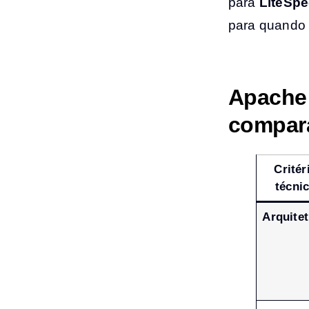
para
LiteSpe
para quando o
Apache 
compar
Critér
técni
Arquite