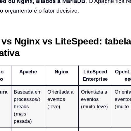
ed ou Nginx, aliados a MariaDB
. O Apache fica r
 orçamento é o fator decisivo.
vs Nginx vs LiteSpeed: tabel
ativa
io
Apache
Nginx
LiteSpeed
OpenL
co
Enterprise
ee
tura
Baseada em
Orientada a
Orientada a
Orient
processos/t
eventos
eventos
evento
hreads
(leve)
(muito leve)
(muito 
(mais
pesada)