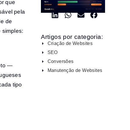
or que
sável pela
de de
 simples:
Artigos por categoria:
Criação de Websites
SEO
Conversões
eto —
Manutenção de Websites
tugueses
cada tipo