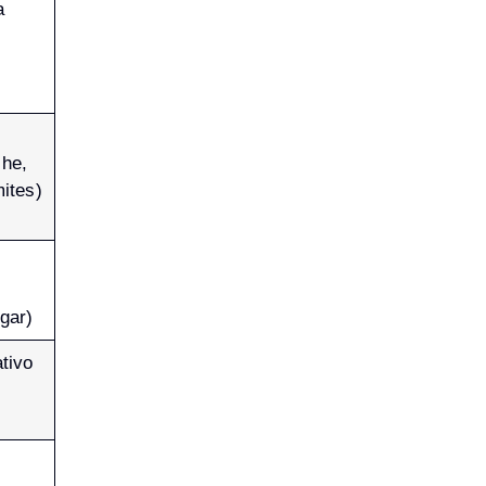
a
he,
ites)
gar)
tivo