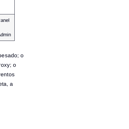
anel
Admin
pesado; o
roxy; o
ventos
ta, a