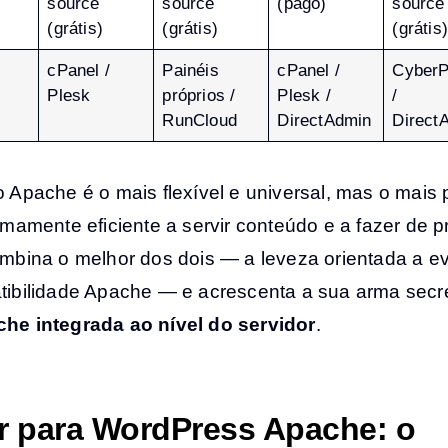
source
source
(pago)
source
(grátis)
(grátis)
(grátis)
cPanel /
Painéis
cPanel /
CyberP
Plesk
próprios /
Plesk /
/
RunCloud
DirectAdmin
Direct
 Apache é o mais flexível e universal, mas o mais 
mamente eficiente a servir conteúdo e a fazer de p
mbina o melhor dos dois — a leveza orientada a e
ibilidade Apache — e acrescenta a sua arma secre
he integrada ao nível do servidor
.
r para WordPress Apache: o