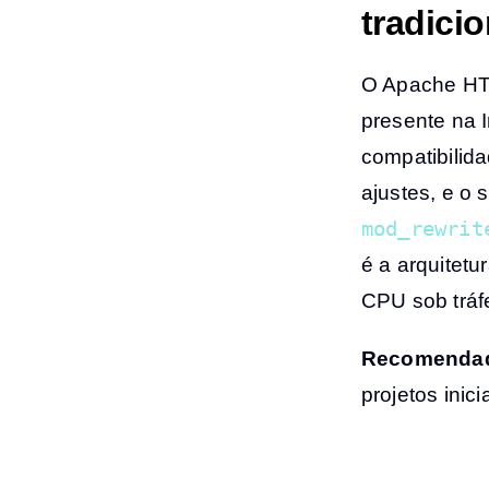
tradici
O Apache HTT
presente na 
compatibilid
ajustes, e o 
mod_rewrit
é a arquitet
CPU sob tráf
Recomendad
projetos inici