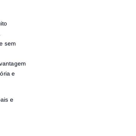
ito
a
le sem
svantagem
ória e
ais e