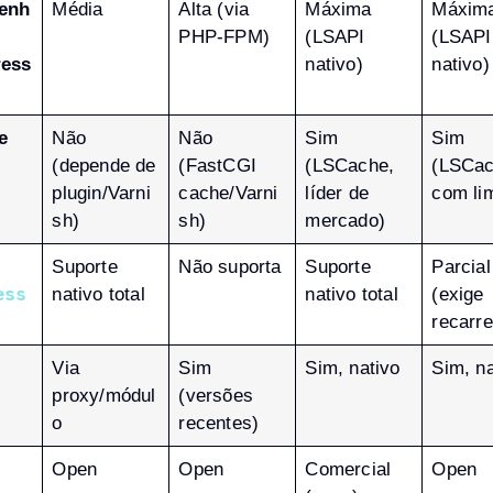
enh
Média
Alta (via
Máxima
Máxim
PHP-FPM)
(LSAPI
(LSAPI
ess
nativo)
nativo)
e
Não
Não
Sim
Sim
(depende de
(FastCGI
(LSCache,
(LSCac
plugin/Varni
cache/Varni
líder de
com lim
sh)
sh)
mercado)
Suporte
Não suporta
Suporte
Parcial
ess
nativo total
nativo total
(exige
recarre
Via
Sim
Sim, nativo
Sim, na
proxy/módul
(versões
o
recentes)
Open
Open
Comercial
Open