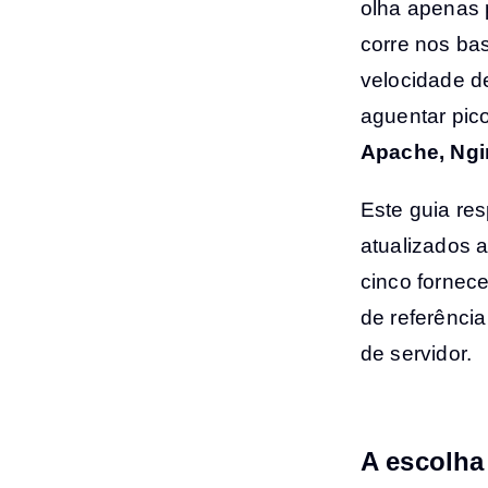
olha apenas 
corre nos ba
velocidade d
aguentar pico
Apache, Ngi
Este guia re
atualizados 
cinco fornec
de referênci
de servidor.
A escolha