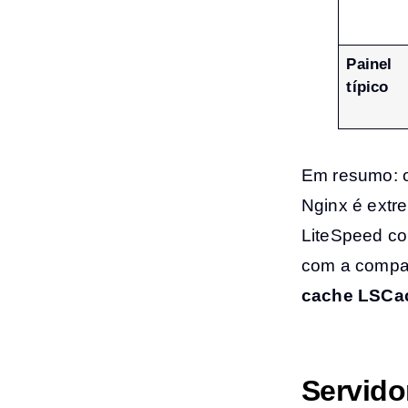
Painel
típico
Em resumo: o
Nginx é extre
LiteSpeed co
com a compat
cache LSCac
Servido