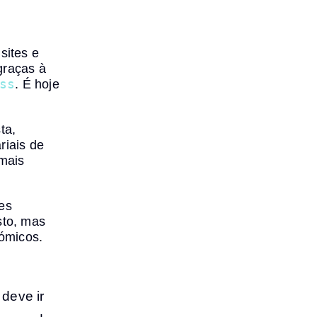
sites e
graças à
ss
. É hoje
ta,
riais de
mais
tes
sto, mas
ómicos.
deve ir