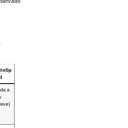
eservado
a
iteSp
d
ada a
s
leve)