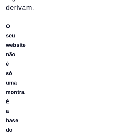
derivam.
O
seu
website
não
é
só
uma
montra.
É
a
base
do