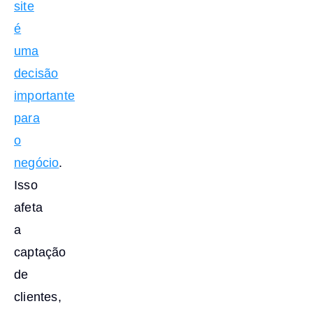
site
é
uma
decisão
importante
para
o
negócio
.
Isso
afeta
a
captação
de
clientes,