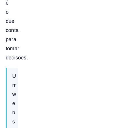
é
o
que
conta
para
tomar
decisões.
U
m
w
e
b
s