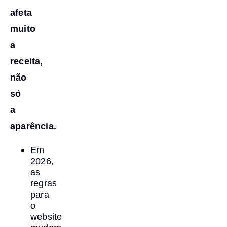
afeta
muito
a
receita,
não
só
a
aparência.
Em
2026,
as
regras
para
o
website