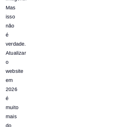
Mas
isso
não
é
verdade.
Atualizar
o
website
em
2026
é
muito
mais
do